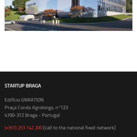
STARTUP BRAGA
Edifício GNRATION
Praça Conde Agrolongo, nº123
4700-312 Braga - Portugal
(+351) 253 142 200
[call to the national fixed network]