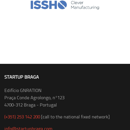
STARTUP BRAGA
Edifício GNRATION
Praça Conde Agrolongo, nº123
4700-312 Braga - Portugal
(+351) 253 142 200
[call to the national fixed network]
info@startupbraga.com