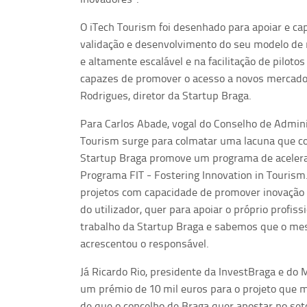
O iTech Tourism foi desenhado para apoiar e ca
validação e desenvolvimento do seu modelo de 
e altamente escalável e na facilitação de pilot
capazes de promover o acesso a novos mercado
Rodrigues, diretor da Startup Braga.
Para Carlos Abade, vogal do Conselho de Admini
Tourism surge para colmatar uma lacuna que com
Startup Braga promove um programa de acelera
Programa FIT - Fostering Innovation in Tourism.
projetos com capacidade de promover inovação 
do utilizador, quer para apoiar o próprio profis
trabalho da Startup Braga e sabemos que o mes
acrescentou o responsável.
Já Ricardo Rio, presidente da InvestBraga e do 
um prémio de 10 mil euros para o projeto que 
de que o concelho de Braga quer apostar no set