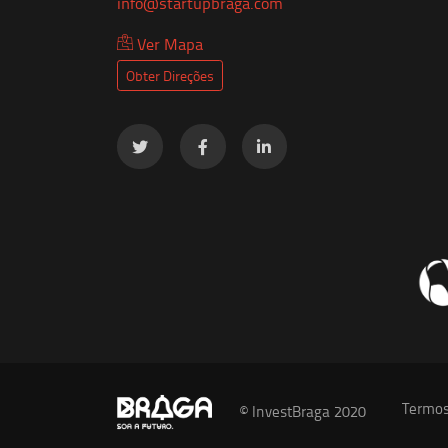
info@startupbraga.com
Ver Mapa
Obter Direções
Termos
© InvestBraga 2020