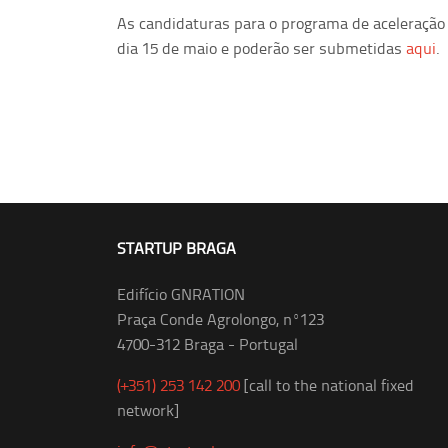
As candidaturas para o programa de aceleração
dia 15 de maio e poderão ser submetidas
aqui
.
STARTUP BRAGA
Edifício GNRATION
Praça Conde Agrolongo, nº123
4700-312 Braga - Portugal
(+351) 253 142 200
[call to the national fixed
network]