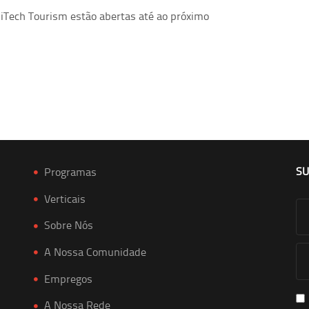
 iTech Tourism estão abertas até ao próximo
SU
Programas
Verticais
Sobre Nós
A Nossa Comunidade
Empregos
A Nossa Rede