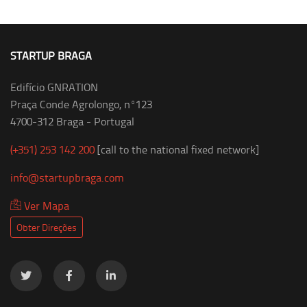
STARTUP BRAGA
Edifício GNRATION
Praça Conde Agrolongo, nº123
4700-312 Braga - Portugal
(+351) 253 142 200
[call to the national fixed network]
info@startupbraga.com
Ver Mapa
Obter Direções