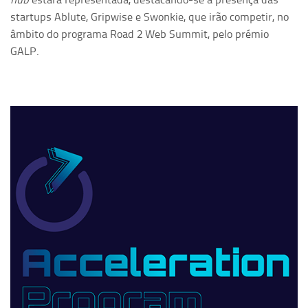
startups Ablute, Gripwise e Swonkie, que irão competir, no
âmbito do programa Road 2 Web Summit, pelo prémio
GALP.