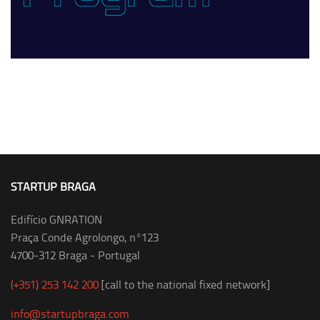
STARTUP BRAGA
Edifício GNRATION
Praça Conde Agrolongo, nº123
4700-312 Braga - Portugal
(+351) 253 142 200
[call to the national fixed network]
info@startupbraga.com