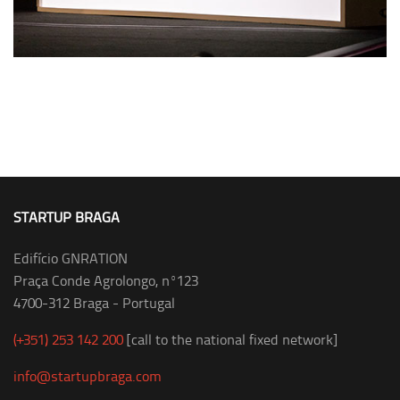
STARTUP BRAGA
Edifício GNRATION
Praça Conde Agrolongo, nº123
4700-312 Braga - Portugal
(+351) 253 142 200
[call to the national fixed network]
info@startupbraga.com